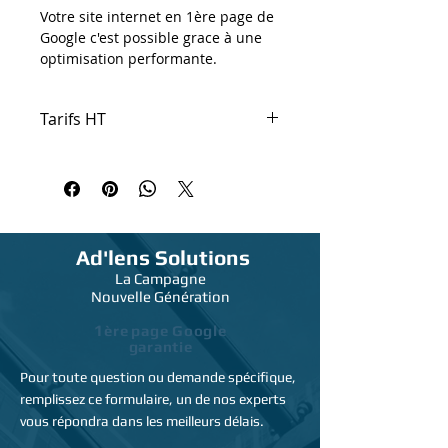
Votre site internet en 1ère page de
Google c'est possible grace à une
optimisation performante.
Création & Refonte de site |
Stratégie Ux design visiteurs/clients
Tarifs HT
| SEO > 1ère page de Google
garantie.
Nous avons mis toute notre
expertise au service de l’expérience
utilisateur et de la transformation
des visiteurs en clients.
Ad'lens
Solutions
Fournissez à vos visiteurs une
La Campagne
expérience de navigation unique et
Nouvelle Génération
multipliez votre taux de conversion
1
visites/achats.
ère
page Google
garantie
Bénéficiez d'un réseau de liens
prioritaires sur Google et améliorez
Pour toute question ou demande spécifique,
votre classement en 1er page dès
remplissez ce formulaire, un de nos experts
48h !
vous répondra dans les meilleurs délais.
Ad'lens est une solution plus