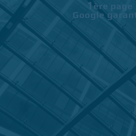
1
ère
page
garan
Google