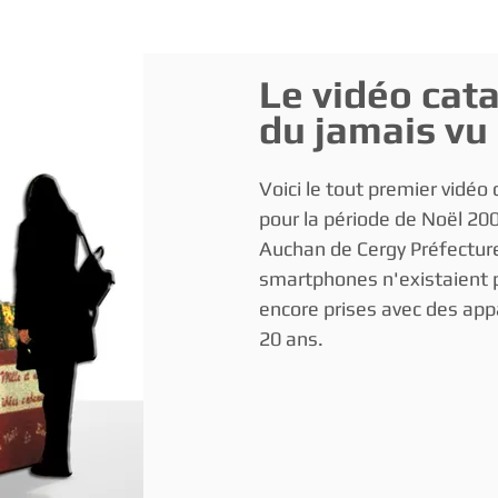
Réalisations
Parrainage
Nous rejoindre
Mentions lég
Le vidéo cat
du jamais vu
Voici le tout premier vidé
pour la période de Noël 200
Auchan de Cergy Préfecture
smartphones n'existaient p
encore prises avec des appar
20 ans.